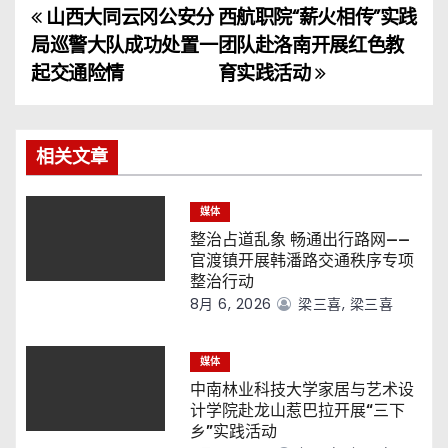
山西大同云冈公安分
西航职院“薪火相传”实践
文
局巡警大队成功处置一
团队赴洛南开展红色教
章
起交通险情
育实践活动
导
航
相关文章
媒体
整治占道乱象 畅通出行路网——
官渡镇开展韩潘路交通秩序专项
整治行动
8月 6, 2026
梁三喜, 梁三喜
媒体
中南林业科技大学家居与艺术设
计学院赴龙山惹巴拉开展“三下
乡”实践活动