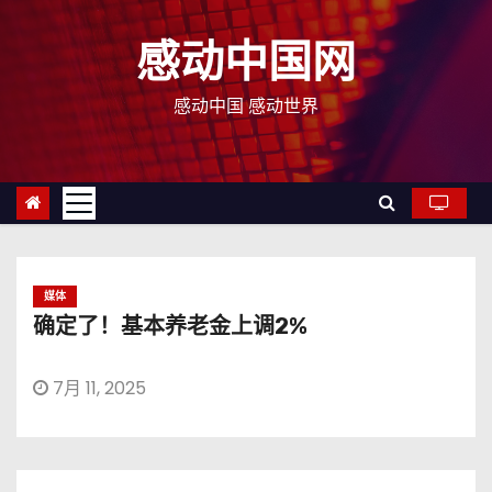
跳
至
感动中国网
内
容
感动中国 感动世界
媒体
确定了！基本养老金上调2%
7月 11, 2025