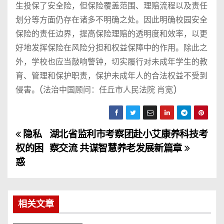
生投保了安全险，但保险覆盖范围、理赔流程以及责任
划分等方面仍存在诸多不明确之处。因此明确校园安全
保险的责任边界，提高保险理赔的透明度和效率，以更
好地发挥保险在风险分担和权益保障中的作用。除此之
外，学校也应当敲响警钟，切实履行对未成年学生的教
育、管理和保护职责，保护未成年人的合法权益不受到
侵害。(法治中国顾问：任丘市人民法院 肖宽)
隐私
湖北省监利市考察团赴小艾康养科技考
文
权的困
察交流 共谋智慧养老发展新篇章
章
惑
导
航
相关文章