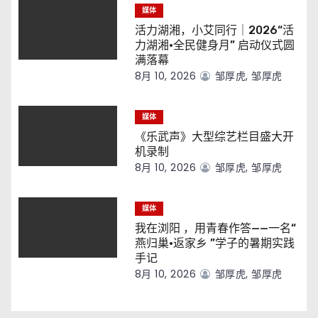
媒体
活力湖湘，小艾同行｜2026“活
力湖湘·全民健身月” 启动仪式圆
满落幕
8月 10, 2026
邹厚虎, 邹厚虎
媒体
《乐武声》大型综艺栏目盛大开
机录制
8月 10, 2026
邹厚虎, 邹厚虎
媒体
我在浏阳 ，用青春作答——一名“
燕归巢·返家乡 ”学子的暑期实践
手记
8月 10, 2026
邹厚虎, 邹厚虎