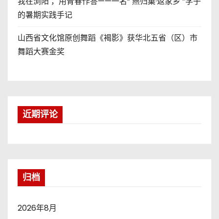
我在浏阳 ，用青春作答——一名“ 燕归巢·返家乡 ”学子
的暑期实践手记
山西省文化馆原创舞蹈《褐影》获华北五省（区）市
舞蹈大赛金奖
近期评论
归档
2026年8月